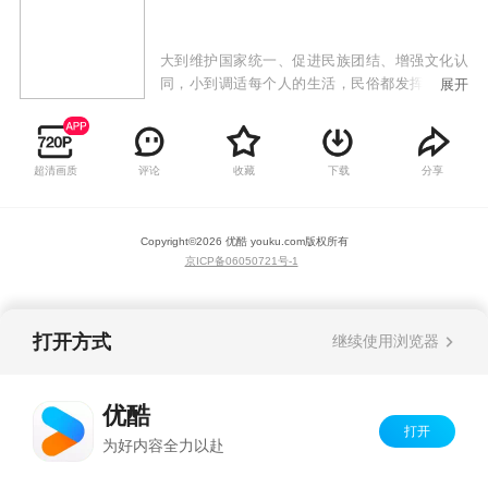
大到维护国家统一、促进民族团结、增强文化认
同，小到调适每个人的生活，民俗都发挥着不可
展开
估量的作用。此次“年华易老技·忆永存”第七届国
家级非物质文化遗产代表性传承人记录工作成果
展映月活动，带您走民俗类非物质文化遗产的宝
超清画质
评论
收藏
下载
分享
库。
Copyright©
2026
优酷 youku.com
版权所有
京ICP备06050721号-1
打开方式
继续使用浏览器
优酷
打开
为好内容全力以赴