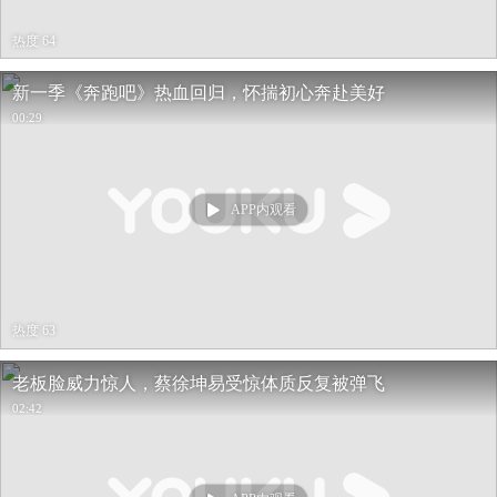
热度 64
新一季《奔跑吧》热血回归，怀揣初心奔赴美好
00:29
APP内观看
热度 63
老板脸威力惊人，蔡徐坤易受惊体质反复被弹飞
02:42