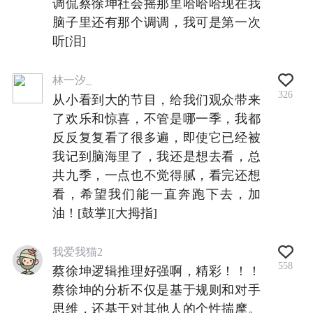
调侃蔡徐坤社会摇那里哈哈哈现在我
脑子里还有那个调调，我可是第一次
听[泪]
林一汐_
326
从小看到大的节目，给我们观众带来
了欢乐和惊喜，不管是哪一季，我都
反反复复看了很多遍，即使它已经被
我记到脑海里了，我还是想去看，总
共九季，一点也不觉得腻，看完还想
看，希望我们能一直奔跑下去，加
油！[鼓掌][大拇指]
我爱我猫2
558
蔡徐坤逻辑推理好强啊，精彩！！！
蔡徐坤的分析不仅是基于规则和对手
思维，还基于对其他人的个性揣摩。