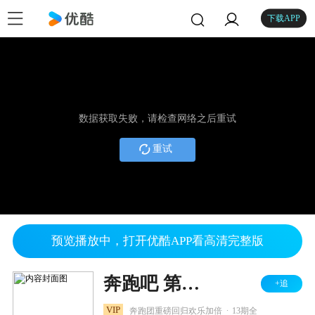
下载APP
数据获取失败，请检查网络之后重试
重试
预览播放中，打开优酷APP看高清完整版
奔跑吧 第五季
+追
.
VIP
奔跑团重磅回归欢乐加倍
13期全