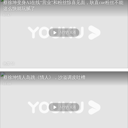
蔡徐坤变身AI在线“营业”和粉丝惊喜见面，耿直cue粉丝不能
这么快就玩腻了
03:47
APP内观看
热度 58
蔡徐坤情人岛跳《情人》，沙溢调皮吐槽
01:08
APP内观看