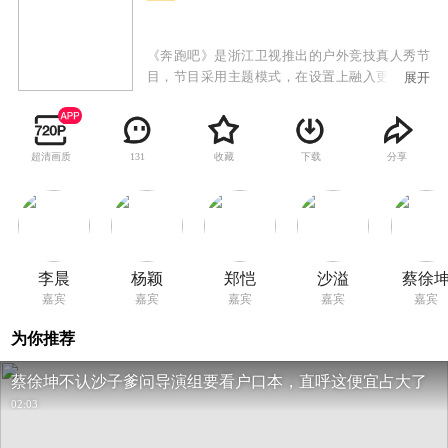
《奔跑吧》是浙江卫视推出的户外竞技真人秀节
目，节目采用主题模式，在设置上融入更具有时
展开
代感和地区意义的主线，艺人分为不同的队伍进
行比赛，最后获胜一方获得称号或奖品。《奔跑
吧》第五季重磅回归，由李晨、Angelababy、郑
超清画质
收藏
下载
分享
131
恺、沙溢、蔡徐坤、黄旭熙、宋雨绮担任固定主
持，跑男团将以全新姿态传递快乐能量，开启新
征程。
李晨
杨颖
郑恺
沙溢
蔡徐
嘉宾
嘉宾
嘉宾
嘉宾
嘉宾
为你推荐
蔡徐坤不认沙子爹问导演组要看户口本，直呼这便宜占大了
02:03