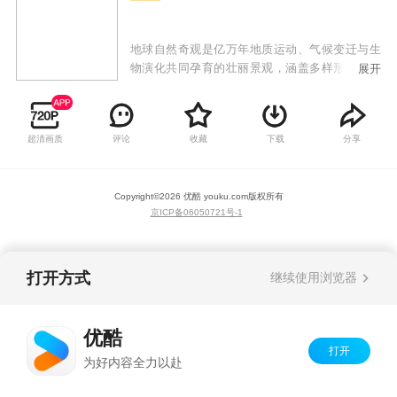
地球自然奇观是亿万年地质运动、气候变迁与生
物演化共同孕育的壮丽景观，涵盖多样形态。它
展开
们不仅展现地球的磅礴力量与极致之美，更是自
然演化的珍贵见证，吸引着人类探索与敬畏。
超清画质
评论
收藏
下载
分享
Copyright©
2026
优酷 youku.com
版权所有
京ICP备06050721号-1
打开方式
继续使用浏览器
优酷
打开
为好内容全力以赴