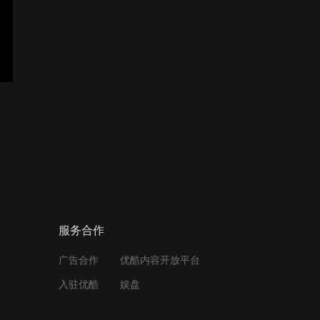
求，这部纪录片系列都以其真实、细腻且震撼人心的叙事
民发现时已无呼吸
方式，赢得了观众的广泛关注与深刻反思。
02:14
一岁男婴被弃尸野外，目击
者回忆至今心有余悸
02:02
男婴尸体上都是黑青色，犯
罪嫌疑人竟是死者的奶奶
02:27
外孙在奶奶家离奇死亡，姥
服务合作
爷表达心中的猜疑和愤怒
广告合作
优酷内容开放平台
02:16
入驻优酷
娱盘
22年前的犯罪嫌疑人被抓捕