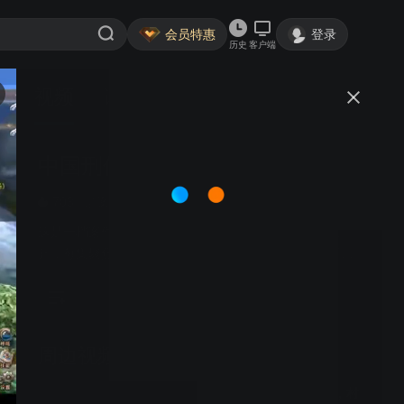
会员特惠
登录
历史
客户端
视频
讨论
11
中国刑侦实录 第二季
简介
703
涉案犯罪
这是一档案件集结的纪录片，围绕着一系列离奇案件展
开，每集聚焦一个震撼人心的真实故事。每集独立呈现一
个真实且引人深思的案件。这些案件涵盖了从儿童失踪与
死亡、家庭悲剧到社会犯罪的广泛范围，每一集都深入挖
掘案件背后的真相与情感纠葛。纪录片通过采访涉案人
员、展示侦查过程、还原现场细节等手法，带领观众走进
周边视频
案件的核心，感受每一个悲剧背后的复杂人性与情感挣
扎。无论是对于人性的深刻洞察，还是对正义的不懈追
玉米地里发现一岁男婴，村