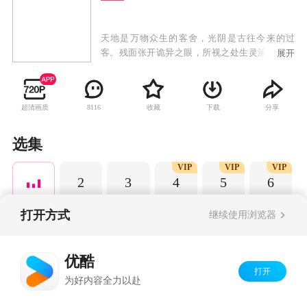
天地是万物众生的客舍，光阴是古往今来的过
客。残面张开诡异之眼，所视之处生灵涂炭，化
展开
为永恒的禁区。残酷末世之下，人如刍狗，少年
许青为生存狠辣前行。
超清画质
收藏
下载
分享
8116
选集
VIP
VIP
VIP
2
3
4
5
6
打开方式
继续使用浏览器
Copyright©
2026
优酷 youku.com
版权所有
优酷
京ICP备06050721号-1
打开
为好内容全力以赴