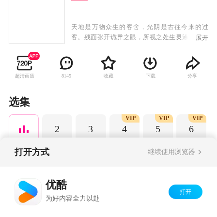
天地是万物众生的客舍，光阴是古往今来的过
客。残面张开诡异之眼，所视之处生灵涂炭，化
展开
为永恒的禁区。残酷末世之下，人如刍狗，少年
许青为生存狠辣前行。
超清画质
收藏
下载
分享
8145
选集
VIP
VIP
VIP
2
3
4
5
6
打开方式
继续使用浏览器
Copyright©
2026
优酷 youku.com
版权所有
优酷
京ICP备06050721号-1
打开
为好内容全力以赴