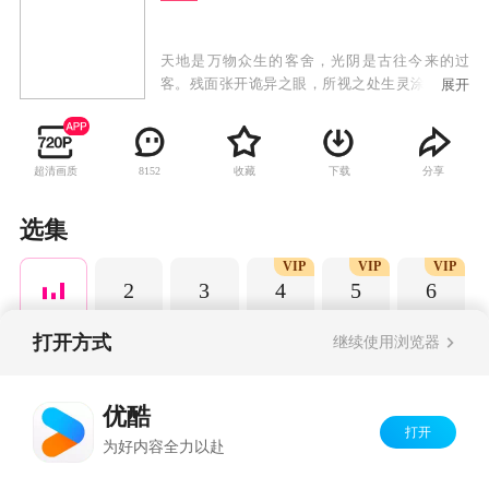
天地是万物众生的客舍，光阴是古往今来的过
客。残面张开诡异之眼，所视之处生灵涂炭，化
展开
为永恒的禁区。残酷末世之下，人如刍狗，少年
许青为生存狠辣前行。
超清画质
收藏
下载
分享
8152
选集
VIP
VIP
VIP
2
3
4
5
6
打开方式
继续使用浏览器
Copyright©
2026
优酷 youku.com
版权所有
优酷
京ICP备06050721号-1
打开
为好内容全力以赴