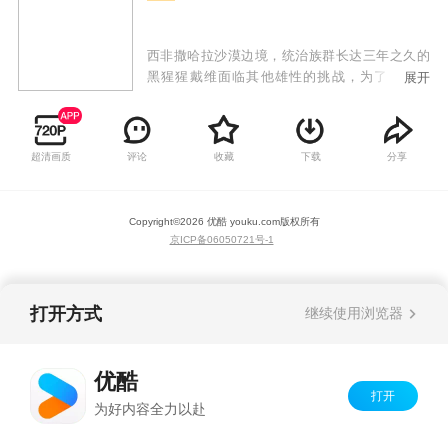
西非撒哈拉沙漠边境，统治族群长达三年之久的
黑猩猩戴维面临其他雄性的挑战，为了守住王
展开
权，他开始选择结盟。而当遭到围攻后，这位不
死的王者又毅然决然踏上夺回王位的复仇之路。
南极大陆，数千只帝企鹅爸爸团聚一起，与极其
超清画质
评论
收藏
下载
分享
寒冷的永夜作抗争。他们等待新生命的出生，等
待爱人的归来。肯尼亚草原，雌狮查姆竭尽全力
守护族群，在巨大的灾难面前，他必须面临生死
Copyright©
2026
优酷 youku.com
版权所有
存亡的考验。津巴布韦国家公园，垂老的三色狼
京ICP备06050721号-1
泰特渐感力不从心，她对家族的控制力逐渐减
弱，而她的女儿正在崛起，觊觎着母亲的皇位。
印度，雌虎拉杰贝拉靠一己之力捕捉猎物，养育
四个孩子，但是大自然从不因此对她慈悲半分。
打开方式
继续使用浏览器
优酷
打开
为好内容全力以赴