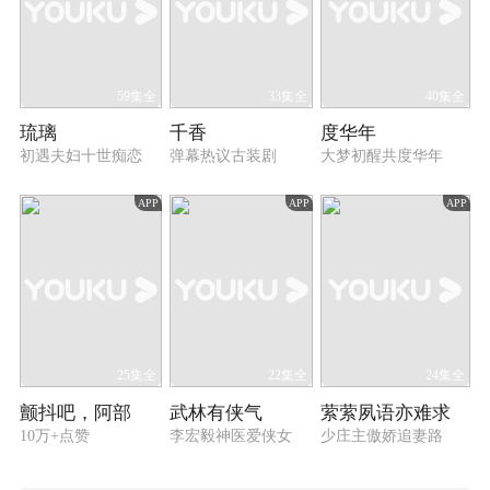
59集全
33集全
40集全
琉璃
千香
度华年
初遇夫妇十世痴恋
弹幕热议古装剧
大梦初醒共度华年
APP
APP
APP
25集全
22集全
24集全
颤抖吧，阿部
武林有侠气
萦萦夙语亦难求
10万+点赞
李宏毅神医爱侠女
少庄主傲娇追妻路