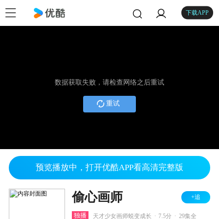
下载APP
数据获取失败，请检查网络之后重试
重试
预览播放中，打开优酷APP看高清完整版
偷心画师
+追
.
.
独播
天才少女画师蜕变成长
7.5分
29集全