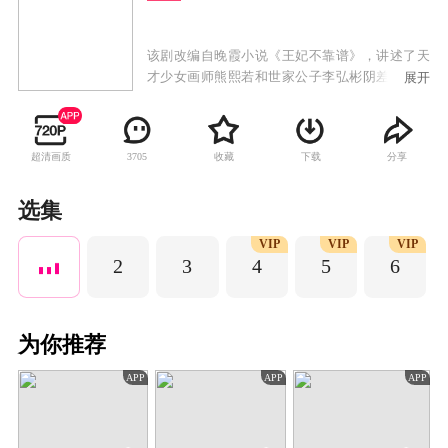
该剧改编自晚霞小说《王妃不靠谱》，讲述了天
才少女画师熊熙若和世家公子李弘彬阴差阳错结
展开
为“假夫妻”，历经家族变故而蜕变成长，化解家
庭危机的同时彼此倾心，成为齐首并肩“真伉
俪”的故事。
超清画质
收藏
下载
分享
3705
选集
VIP
VIP
VIP
2
3
4
5
6
为你推荐
APP
APP
APP