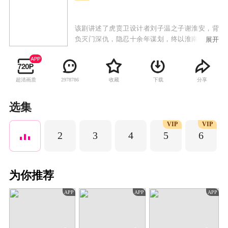
该剧讲述了虎贲卫设计者刘子温之子谢淮安，背
负灭门深仇，隐忍十余年谋划，终以淮南县衙主
展开
簿的身份重返长安。在江湖纷争与朝堂暗战中，
谢淮安步步为营，开启了一场惊心动魄的智计对
决与守护山河的故事。
超清画质
收藏
下载
分享
2978786
选集
VIP
VIP
2
3
4
5
6
为你推荐
APP
APP
APP