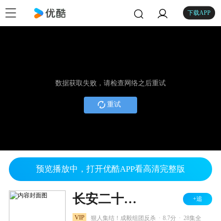
下载APP
数据获取失败，请检查网络之后重试
重试
预览播放中，打开优酷APP看高清完整版
长安二十四计
+追
.
.
VIP
狠人集结！成毅组团反杀
8.7分
28集全