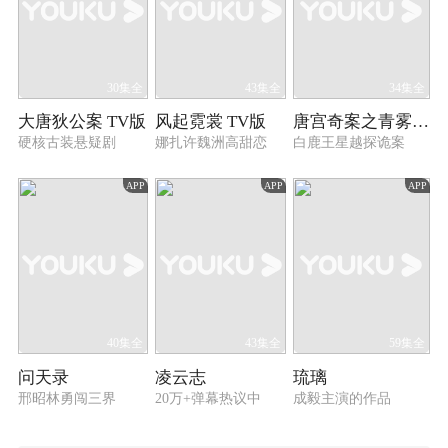
30集全
43集全
34集全
大唐狄公案 TV版
风起霓裳 TV版
唐宫奇案之青雾风鸣
硬核古装悬疑剧
娜扎许魏洲高甜恋
白鹿王星越探诡案
APP
APP
APP
40集全
43集全
59集全
问天录
凌云志
琉璃
邢昭林勇闯三界
20万+弹幕热议中
成毅主演的作品