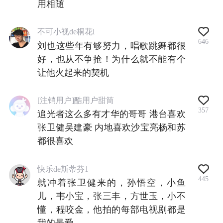
用相随
不可小视de桐花i
646
刘也这些年有够努力，唱歌跳舞都很
好，也从不争抢！为什么就不能有个
让他火起来的契机
[注销用户]酷用户甜筒
357
追光者这么多有才华的哥哥 港台喜欢
张卫健吴建豪 内地喜欢沙宝亮杨和苏
都很喜欢
快乐de斯蒂芬1
445
就冲着张卫健来的，孙悟空，小鱼
儿，韦小宝，张三丰，方世玉，小不
懂，程咬金，他拍的每部电视剧都是