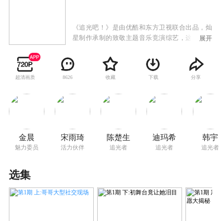
《追光吧！》是由优酷和东方卫视联合出品，灿
星制作承制的致敬主题音乐竞演综艺，这是一场
展开
旨在从新视角、多维度展现中国男性特质，深耕
中国经典男性文化气质表达，打开传统与流行文
化融合新出口，定义和引领男性力量与担当新趋
超清画质
收藏
下载
分享
8626
势，主推“中国男性特质”概念，通过21位男性文
艺工作者努力奋斗的“追光” 之路，打造具有艺术
担当、文化担当、与时代同频共振的竞演舞台。
金晨
宋雨琦
陈楚生
迪玛希
韩宇
魅力委员
活力伙伴
追光者
追光者
追光者
选集