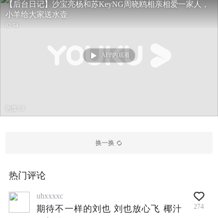
【后台日记】沙宝亮杨和苏KeyNG周晓鸥相亲相爱一家人，
小羊给大家送水壶
02:54
APP内观看
热度 58
换一换
热门评论
uhxxxxc
274
期待不一样的刘也 刘也放心飞 椰汁