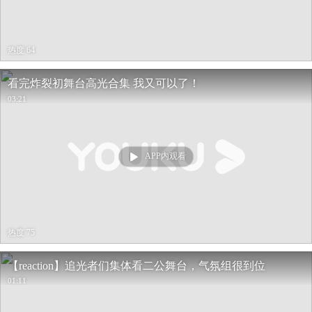
热度 64
看完炸裂初舞台高光合集 我又可以了！
03:21
APP内观看
热度 75
【reaction】追光者们集体看二公舞台，气氛组很到位
01:11