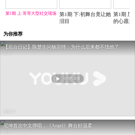
2021-11-20期
2021-11-20期
第1期 上:哥哥大型社交现场
第1期 下:初舞台竟让她
第1期 
泪目
的心愿大
为你推荐
【后台日记】陈楚生问杨宗纬：为什么后来都不找他了
01:30
APP内观看
热度 63
尼坤首次中文弹唱，《Angel》舞台好温柔
01:27