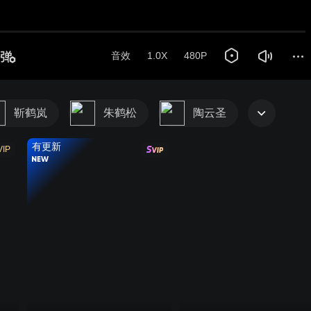
靳鹤岚
朱鹤松
陶云圣
和浩特站
孟鹤堂周九良上海站
郭德纲于谦宁波站
有更新
VIP