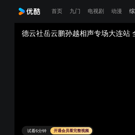
首页
九门
电视剧
动漫
综