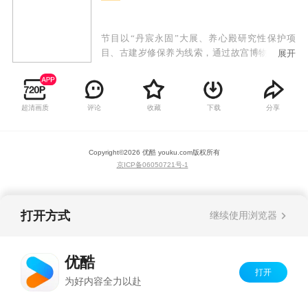
节目以“丹宸永固”大展、养心殿研究性保护项
目、古建岁修保养为线索，通过故宫博物院古建
展开
部、修缮技艺部、工程处、文保科技部、考古部
等故宫人的工作视角，踏上故宫再发现之旅。纪
录片聚焦古建修缮保护，记录宫墙之内悉心呵护
超清画质
评论
收藏
下载
分享
故宫的匠人，展现宫墙之外的天下人与这座城池
发生奇妙的关联，讲述紫禁城青春永驻的故事。
Copyright©
2026
优酷 youku.com
版权所有
京ICP备06050721号-1
打开方式
继续使用浏览器
优酷
打开
为好内容全力以赴