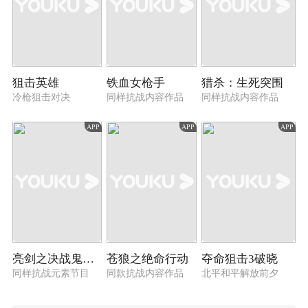
狙击英雄
铁血女枪手
猎杀：生死突围
冷枪狙击对决
同样抗战内容作品
同样抗战内容作品
APP
APP
APP
亮剑之决战鬼哭谷
苍狼之绝命行动
夺命狙击3破晓
同样抗战元素节目
同款抗战内容作品
北平和平解放前夕