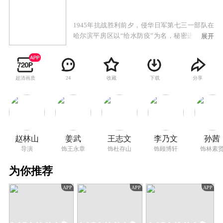
1945年抗战胜利前夕，侵华日军第七三一部队在
哈尔滨平房区以“给水防疫”为名，秘密进行惨无
展开
人道的细菌战研究，大肆抓捕平民进行活体实
验，妄图以此扭转败局。小贩王永章等人被强行
抓入“特设监狱”，日军以“配合健康检查与防疫研
究即可换取自由”的虚伪承诺，欺骗他们遭受冻伤
超清画质
收藏
下载
分享
24
实验、毒气实验、活体解剖等极端折磨……
赵林山
姜武
王志文
李乃文
孙茜
导演
饰王永章
饰杜存山
饰顾博轩
饰林素
为你推荐
APP
APP
APP