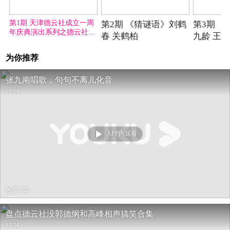
2022-08-29期
2022-08-29期
第1期 天津德云社成立一周
第2期 《猜谜语》刘鹤
第3期 
年庆典演出系列之德云社相
春 关鹤柏
九龄 王
声大会专场演出第一场全程
回顾
为你推荐
张九南唱歌，句句不离儿化音
01:08
APP内观看
热度 102
盘点德云社没郭德纲和高峰相声搞笑合集
15:56