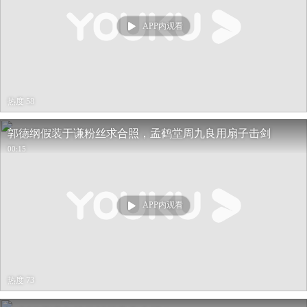
APP内观看
热度 58
郭德纲假装于谦粉丝求合照，孟鹤堂周九良用扇子击剑
00:15
APP内观看
热度 73