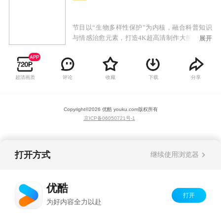
节目以“生物多样性保护”为内核，融合科普知识
与情感治愈元素，打造4K超高清制作大熊猫主题
展开
的陪伴式科普节目。每期聚焦和介绍一只大熊
猫，以视频化的形式为大熊猫们打造独一无二的
档案，延续2025年“一熊一档”的实地外拍模式，
超清画质
评论
收藏
下载
分享
通过饲养员视角与长期跟拍素材，立体呈现单只
熊猫的性格特征、成长经历与社交关系。
Copyright©
2026
优酷 youku.com
版权所有
京ICP备06050721号-1
打开方式
继续使用浏览器
优酷
打开
为好内容全力以赴