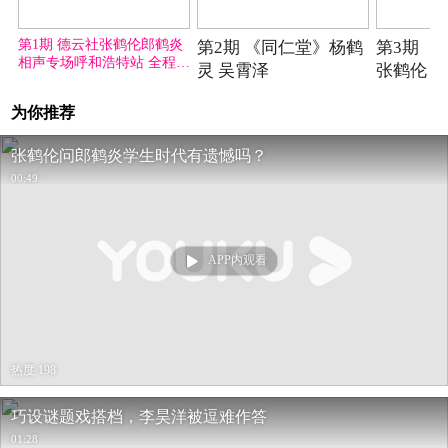
04-13期
04-13期
第1期 德云社张鹤伦郎鹤炎
第2期 《同仁堂》杨鹤
第3期 
相声专场呼和浩特站 全程回
灵 吴霄泽
张鹤伦 
顾
为你推荐
张鹤伦问郎鹤炎学生时代有遗憾吗？
00:49
APP内观看
热度 198
巧设谜题戏搭档，李昊洋被逗难作答
01:28