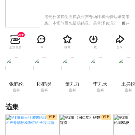
德云社张鹤伦郎鹤炎相声专场呼和浩特站爆笑来
袭。本场节目包括杨鹤灵、吴霄泽表演的《同仁
展开
堂》；张鹤伦、郎鹤炎表演的《曾经的遗憾》；
王昊悦、李昊洋表演的《打灯谜》；张鹤伦、郎
鹤炎表演的《学哑语》；董九力、李九天表演的
超清画质
收藏
下载
分享
58
《学外语》；张鹤伦、郎鹤炎表演的《好伦
哥》。
张鹤伦
郎鹤炎
董九力
李九天
王昊
嘉宾
嘉宾
嘉宾
嘉宾
嘉宾
选集
VIP
VIP