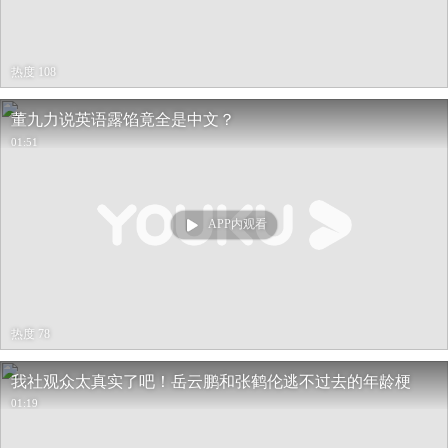
热度 108
董九力说英语露馅竟全是中文？
01:51
APP内观看
热度 78
我社观众太真实了吧！岳云鹏和张鹤伦逃不过去的年龄梗
01:19