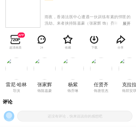
雨夜，香港法医中心遭遇一伙训练有素的悍匪的
洗劫。来者挟持陈嘉豪（张家辉 饰）乔琳（杨紫
展开
饰）两位法医，逼迫他们寻找一具特殊尸体并找
出尸体体内的一颗子弹。法医在解剖的过程中发
现，子弹事关一场黑帮血拼的大案，而匪首
超清画质
收藏
下载
分享
24
SANTA（任贤齐 饰）的身份也另有蹊跷。为了保
护证物揭开真相，手无寸铁的陈嘉豪乔琳，利用
身边一切可以利用的器械，和法医中心的特殊地
势进行布局反击。逐渐被激怒的匪徒越发狂躁嗜
血，陷入绝境的法医们，无畏楼毁人亡的危机，
决心硬刚到底！
雷尼·哈林
张家辉
杨紫
任贤齐
克拉
导演
饰陈嘉豪
饰乔琳
饰唐世杰
饰郑安