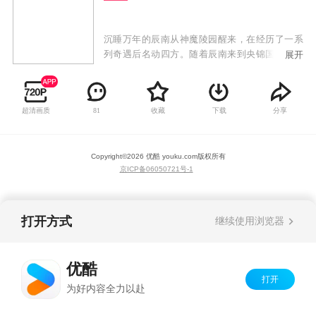
沉睡万年的辰南从神魔陵园醒来，在经历了一系
列奇遇后名动四方。随着辰南来到央锦国遇到晨
展开
曦，新的冒险再次开启，在开元城大战、到死亡
绝地寻找身世之谜、大战凌家只为求一个公正清
明。在这一季，辰南会在探寻身世之谜的冒险当
超清画质
收藏
下载
分享
81
中不断搜寻雨馨的踪迹。
Copyright©
2026
优酷 youku.com
版权所有
京ICP备06050721号-1
打开方式
继续使用浏览器
优酷
打开
为好内容全力以赴