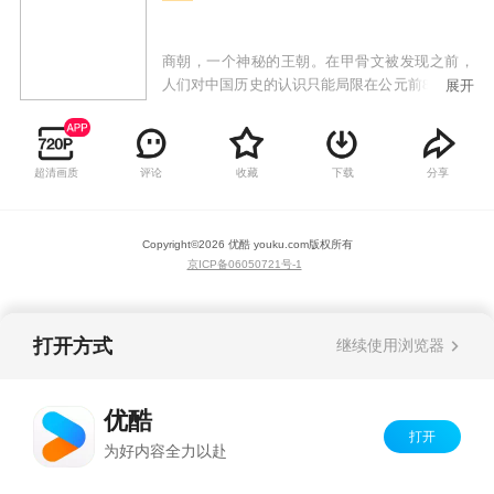
商朝，一个神秘的王朝。在甲骨文被发现之前，
人们对中国历史的认识只能局限在公元前841年，
展开
这一年，中国开始有史官所记录的明确历史。
1899年夏未秋初之季，时任国子监祭酒的王懿荣
通过古董商发现了一种奇怪的龟甲骨片，出人意
超清画质
评论
收藏
下载
分享
料的是，这些骨片之上刻有许多细腻的图案。王
懿荣是当时第一流的古文字学家，初看之下，他
认为，这是一种消逝已久的古老文字。要想破解
Copyright©
2026
优酷 youku.com
版权所有
甲骨文，首先要找到甲骨的出土地。二十世纪，
京ICP备06050721号-1
经过千辛万苦的努力，一位叫做罗振玉的学者找
了当年第一个把甲骨买给王懿荣的古董商，从
而，得知了甲骨的出土地。在这里，罗振玉收购
了大量的甲骨。与他同行的还有一个人，这个人
打开方式
继续使用浏览器
后来成为中国学术界的一代宗师，他叫王国维。
当罗振玉与王国维读解到一千三百零三句时，两
个人突然间恍然大悟，意识到他们已于甲骨文中
优酷
发现了十多个商王的名字，它们与司马迁所著
打开
为好内容全力以赴
《史记》中商王的名谥一模一样，这些甲骨实为
历史上最最了不起的史料。它们所记述的，不是