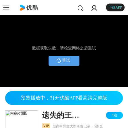
下载APP
数据获取失败，请检查网络之后重试
重试
预览播放中，打开优酷APP看高清完整版
遗失的王朝：殷墟甲骨之谜
+追
.
VIP
殷商甲骨文大型考古记录
5期全