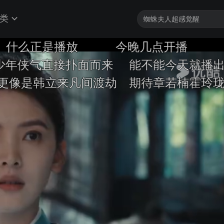
类
正是播放
今晚几点开播
杨洋侠
气直接扑面而来
能不能今天就播出
字幕
韩立来凡间渡劫
期待章若楠霍玲珑