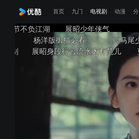
首页
九门
电视剧
动漫
分
不负江湖
展昭少年侠气
什么
杨洋版御猫必看
高马尾少年侠
剔
展昭身段行云流水太有范儿
更像是