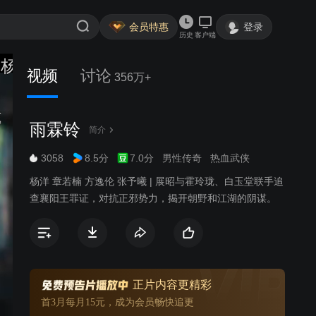
会员特惠
登录
历史
客户端
客味十足
越看越觉得这展昭适配度满分
217
视频
讨论
356万+
组加鸡腿
这个剧质感不错哟
雨霖铃
简介
3058
8.5分
7.0分
男性传奇
热血武侠
杨洋 章若楠 方逸伦 张予曦 | 展昭与霍玲珑、白玉堂联手追
查襄阳王罪证，对抗正邪势力，揭开朝野和江湖的阴谋。
正片内容更精彩
首3月每月15元，成为会员畅快追更