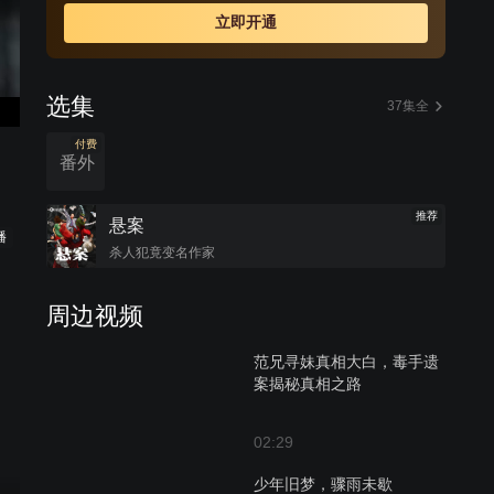
立即开通
选集
37集全
付费
番外
推荐
悬案
播
杀人犯竟变名作家
周边视频
范兄寻妹真相大白，毒手遗
案揭秘真相之路
02:29
少年旧梦，骤雨未歇