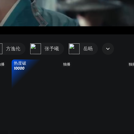
方逸伦
张予曦
岳旸
热度破
独播
独播
独