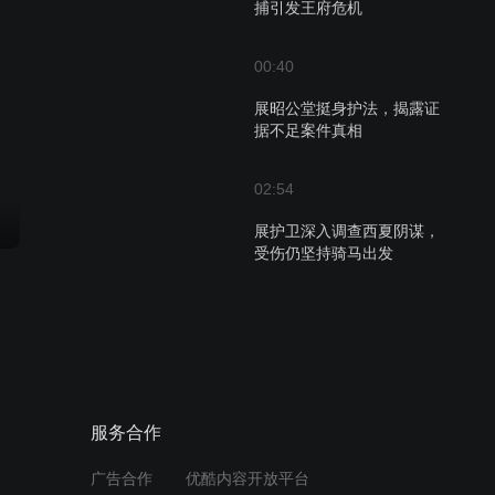
捕引发王府危机
00:40
展昭公堂挺身护法，揭露证
据不足案件真相
02:54
展护卫深入调查西夏阴谋，
受伤仍坚持骑马出发
03:01
紧急营救展昭！幕僚密谋对
抗修罗教的灭口计划
服务合作
01:33
展昭夜闯县衙揭露旧案，真
广告合作
优酷内容开放平台