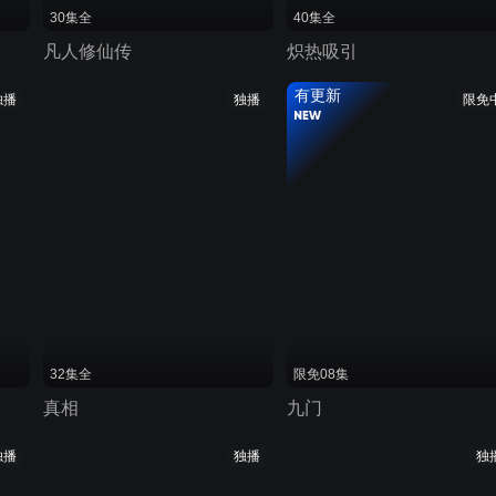
30集全
40集全
凡人修仙传
炽热吸引
有更新
独播
独播
限免
32集全
限免08集
真相
九门
独播
独播
独