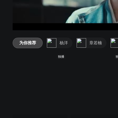
为你推荐
杨洋
章若楠
独播