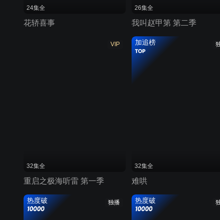
24集全
26集全
花轿喜事
我叫赵甲第 第二季
加追榜
VIP
32集全
32集全
重启之极海听雷 第一季
难哄
热度破
热度破
独播