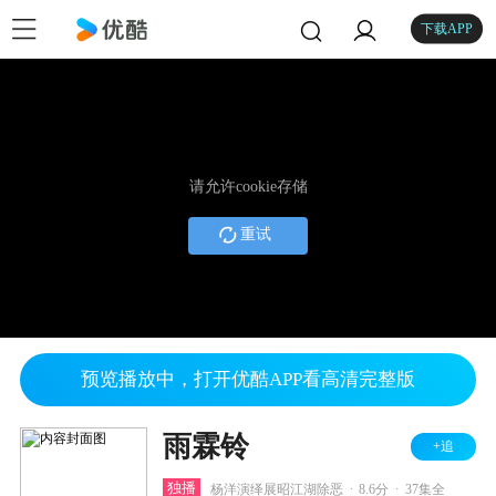
下载APP
请允许cookie存储
重试
预览播放中，打开优酷APP看高清完整版
雨霖铃
+追
.
.
独播
杨洋演绎展昭江湖除恶
8.6分
37集全