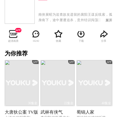
南侠展昭为追查故友遗留的襄阳王谋反线索，孤
身南下，途中屡遭追杀，意外结识闯荡江湖的霍
展开
玲珑。为护证据周全，展昭以身为饵牵制敌人，
为救百姓力竭被俘。危急时刻，锦毛鼠白玉堂出
手相救。三人联手追查线索，搜集襄阳王勾结黑
超清画质
收藏
下载
分享
16242
白两道、鱼肉百姓、里通外敌的罪证，最终挫败
其朝野和江湖的阴谋布局，还江湖正气与百姓安
为你推荐
宁。
APP
APP
APP
30集全
22集全
40集全
大唐狄公案 TV版
武林有侠气
蜀锦人家