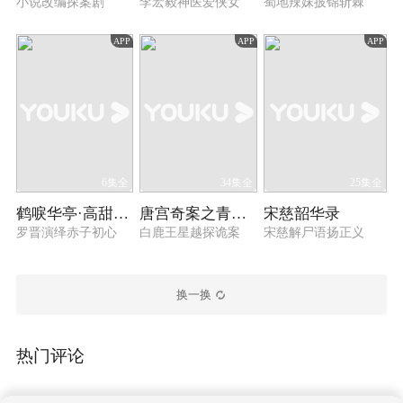
小说改编探案剧
李宏毅神医爱侠女
蜀地辣妹披锦斩棘
APP
APP
APP
6集全
34集全
25集全
鹤唳华亭·高甜番外
唐宫奇案之青雾风鸣
宋慈韶华录
罗晋演绎赤子初心
白鹿王星越探诡案
宋慈解尸语扬正义
换一换
热门评论