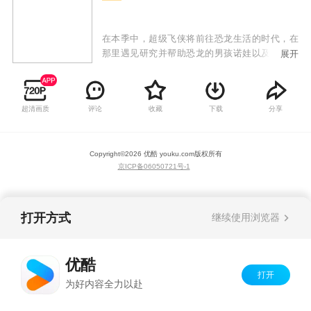
在本季中，超级飞侠将前往恐龙生活的时代，在
那里遇见研究并帮助恐龙的男孩诺娃以及恐龙飞
展开
侠团队。诺娃和妈妈会驾驶超级恐龙基地在恐龙
世界中巡逻，基地内部有许多酷炫设施，包括治
疗室、孵化室、恢复室等，可以及时为恐龙提供
超清画质
评论
收藏
下载
分享
帮助，而且一旦面临巨大挑战，这个基地还能变
身成巨大的恐龙机器人。新的恐龙飞侠们也将和
电能超级飞侠团队一起，迎接恐龙世界的各种挑
Copyright©
2026
优酷 youku.com
版权所有
战！
京ICP备06050721号-1
打开方式
继续使用浏览器
优酷
打开
为好内容全力以赴