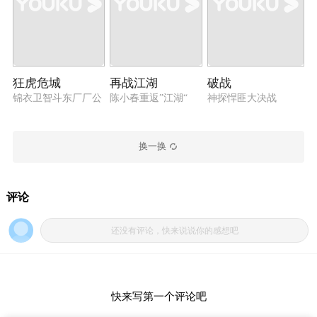
狂虎危城
再战江湖
破战
锦衣卫智斗东厂厂公
陈小春重返”江湖“
神探悍匪大决战
换一换