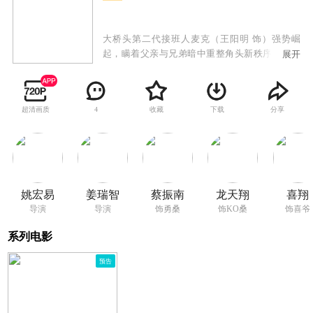
大桥头第二代接班人麦克（王阳明 饰）强势崛
起，瞒着父亲与兄弟暗中重整角头新秩序，他以
展开
狠辣手段清除异己，妄图收拢地盘。此举瞬间触
动多方利益，北馆、顶庄、北城三大势力联手围
剿，昔日江湖平衡彻底破碎，四方角头全面开
超清画质
收藏
下载
分享
4
战。在义气、血脉与权力的绞杀里，谁才是新一
代黑道传奇？
姚宏易
姜瑞智
蔡振南
龙天翔
喜翔
导演
导演
饰勇桑
饰KO桑
饰喜爷
系列电影
预告