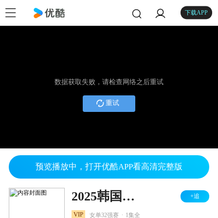
下载APP
数据获取失败，请检查网络之后重试
重试
预览播放中，打开优酷APP看高清完整版
2025韩国羽毛球大师赛 女单32强赛 黄玲青VS碧查梦
+追
.
VIP
女单32强赛
1集全