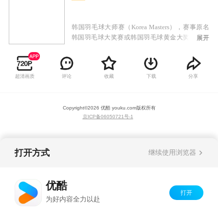
韩国羽毛球大师赛（Korea Masters），赛事原名
韩国羽毛球大奖赛或韩国羽毛球黄金大奖赛，从
展开
2015年开始，更名为韩国羽毛球大师赛，在2010
年至2017年期间，本赛事属世界羽联大奖赛系列
（The BWF Grand Prix）的其中一站，并且在
超清画质
评论
收藏
下载
分享
2011年起成为当中的黄金大奖赛赛事之一。2018
年，世界羽联实施全新的世界巡回赛体系，本赛
事现属于第二等别第五级赛事（超级300赛）。
Copyright©
2026
优酷 youku.com
版权所有
京ICP备06050721号-1
打开方式
继续使用浏览器
优酷
打开
为好内容全力以赴