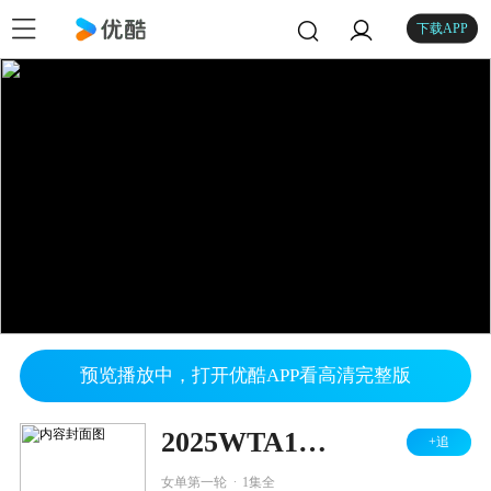
下载APP
预览播放中，打开优酷APP看高清完整版
2025WTA125长沙站 女单第一轮 高馨妤VS弗莱德萨姆
+追
.
女单第一轮
1集全