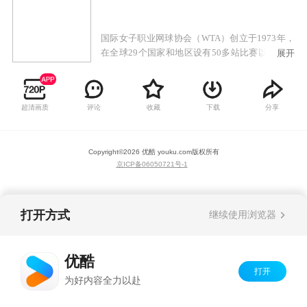
国际女子职业网球协会（WTA）创立于1973年，
在全球29个国家和地区设有50多站比赛以及四站
展开
大满贯赛事，全年电视转播覆盖观众约9亿人次，
已有来自超过100多个国家和地区的1800多名球员
参与其中，代表世界女子网球最高水平。
超清画质
评论
收藏
下载
分享
Copyright©
2026
优酷 youku.com
版权所有
京ICP备06050721号-1
打开方式
继续使用浏览器
优酷
打开
为好内容全力以赴