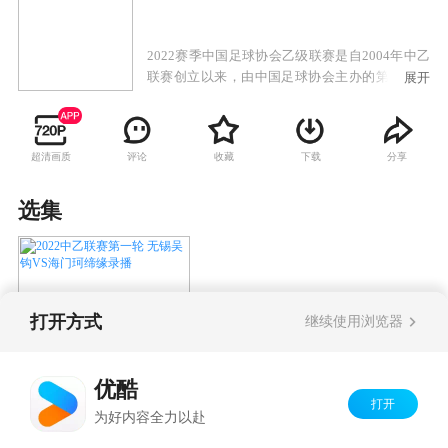
2022赛季中国足球协会乙级联赛是自2004年中乙
联赛创立以来，由中国足球协会主办的第19届中
展开
国足球协会乙级联赛，也是自1994年中国足球职
业化以来的第29届中国足球第三级别职业联赛。
超清画质
评论
收藏
下载
分享
选集
打开方式
继续使用浏览器
2022中乙联赛第一轮 无锡吴
钩VS海门珂缔缘录播
优酷
打开
Copyright©
2026
优酷 youku.com
版权所有
为好内容全力以赴
京ICP备06050721号-1