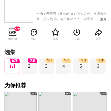
一场关于费可（井柏然 饰）的追思会，女记者何
珊（周依然 饰）与五位陌生人一同受邀。他们都
展开
跟费可有着不为人知的过往，但他们发现所认识
的费可并不是同一个人。费可到底是谁？众人展
开回溯，逐步揭开了关于费可的真相……
超清画质
收藏
下载
分享
9884
选集
试看
VIP
VIP
VIP
VIP
试看
2
3
4
5
6
为你推荐
APP
APP
APP