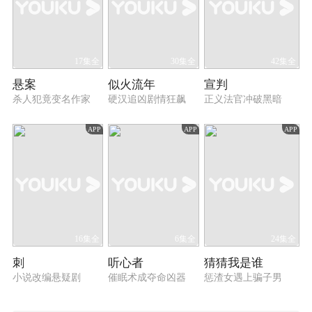
17集全
30集全
42集全
悬案
似火流年
宣判
杀人犯竟变名作家
硬汉追凶剧情狂飙
正义法官冲破黑暗
APP
APP
APP
16集全
6集全
24集全
刺
听心者
猜猜我是谁
小说改编悬疑剧
催眠术成夺命凶器
惩渣女遇上骗子男