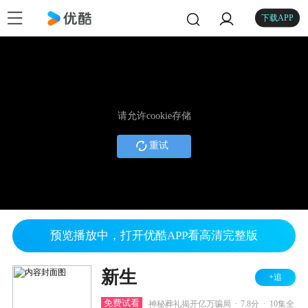
下载APP
请允许cookie存储
重试
预览播放中，打开优酷APP看高清完整版
新生
+追
.
.
免费试看
神秘葬礼揭开亿万骗局
7.8分
10集全