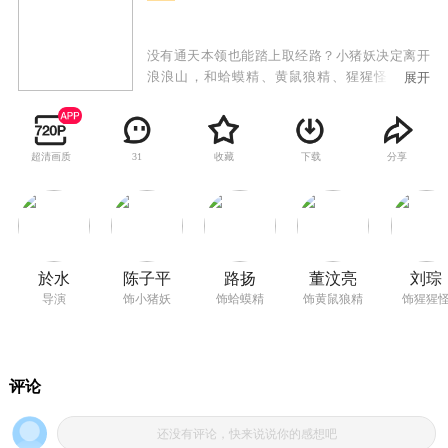
没有通天本领也能踏上取经路？小猪妖决定离开
浪浪山，和蛤蟆精、黄鼠狼精、猩猩怪组团取
展开
经。西行路上，小妖怪们将遇到怎样的考验？最
终他们又能否实现心愿，活成自己喜欢的样子？
超清画质
收藏
下载
分享
31
於水
陈子平
路扬
董汶亮
刘琮
导演
饰小猪妖
饰蛤蟆精
饰黄鼠狼精
饰猩猩