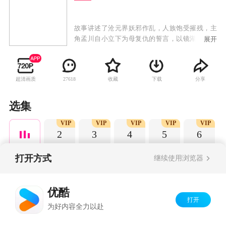
故事讲述了沧元界妖邪作乱，人族饱受摧残，主
角孟川自小立下为母复仇的誓言，以镜湖道院为
展开
起点，凭借坚毅无畏的心志与利落果决的刀法身
手，惩处奸恶，溃灭妖族，登顶四大道院，名满
东宁府，拜上元初山，成就一代神魔的故事。
超清画质
收藏
下载
分享
27618
选集
VIP
VIP
VIP
VIP
VIP
2
3
4
5
6
打开方式
继续使用浏览器
Copyright©
2026
优酷 youku.com
版权所有
优酷
京ICP备06050721号-1
打开
为好内容全力以赴