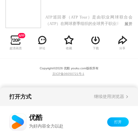
ATP巡回赛（ATP Tour）是由职业网球联合会
（ATP）在网球赛季组织的全球男子职业网球巡回
展开
赛。ATP巡回赛日历包括由国际网球联合会
（ITF）监督四大满贯赛事，以及由ATP组织的
ATP年终总决赛，ATP1000大师赛，ATP500巡回
超清画质
评论
收藏
下载
分享
赛和ATP250巡回赛，以及与WTA联合举办的赛事
联合杯，ATP根据赛事等级给予球员相应ATP积
分。
Copyright©
2026
优酷 youku.com
版权所有
京ICP备06050721号-1
打开方式
继续使用浏览器
优酷
打开
为好内容全力以赴