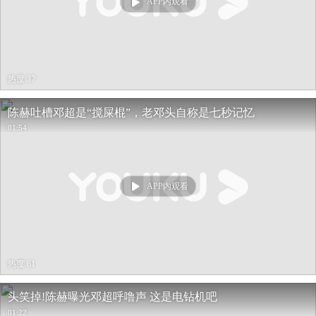
APP内观看
热度 37
陈赫吐槽邓超是“搅屎棍”，老邓头自称是七秒记忆
01:54
APP内观看
热度 61
头笑掉!陈赫曝光邓超呼噜声 这是电钻机吧
01:22