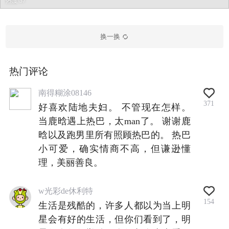
热度 37
换一换
热门评论
南得糊涂08146
371
好喜欢陆地夫妇。 不管现在怎样。
当鹿晗遇上热巴，太man了。 谢谢鹿
晗以及跑男里所有照顾热巴的。 热巴
小可爱，确实情商不高，但谦逊懂
理，美丽善良。
w光彩de休利特
154
生活是残酷的，许多人都以为当上明
星会有好的生活，但你们看到了，明