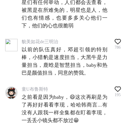
星们有任何举动，人们都会去查看，
被黑是在所难免的，明星也是人，他
们也有情感，也要多多关心他们一
下，他们的心也很脆弱
貌美如花de三明治
786
以前的队伍真好，邓超引领的特别
棒，小猎豹是速度担当，大黑牛是力
量担当，鹿晗是智慧担当，baby和热
巴是颜值担当，同意的赞我。
童U布鲁斯特
195
之前看是因为baby，😄这次再刷是为
了再好好看看李现，哈哈韩商言...有
没有人跟我一样全集都在盯着李现，
一丢丢小镜头都不放过😁