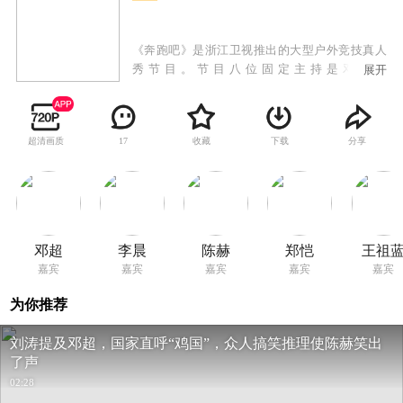
《奔跑吧》是浙江卫视推出的大型户外竞技真人
秀节目。节目八位固定主持是邓超、
展开
Angelababy（杨颖）、李晨、陈赫、郑恺、王祖
蓝、鹿晗、迪丽热巴。《奔跑吧兄弟》固定主持
Angelababy（杨颖）由于照顾小海绵暂时缺席。
超清画质
收藏
下载
分享
17
节目立足于中国文化资源并加入了“中国特色”民
俗文化，娱乐的同时突出当地特色。
邓超
李晨
陈赫
郑恺
王祖
嘉宾
嘉宾
嘉宾
嘉宾
嘉宾
为你推荐
刘涛提及邓超，国家直呼“鸡国”，众人搞笑推理使陈赫笑出
了声
02:28