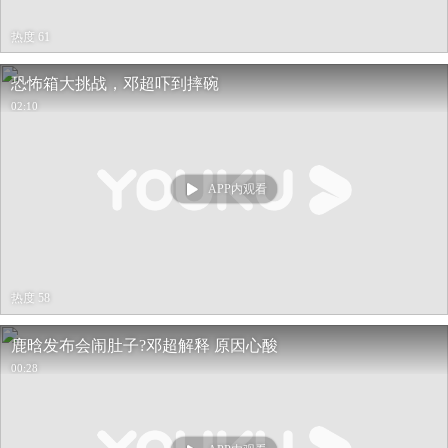
热度 61
恐怖箱大挑战，邓超吓到摔碗
02:10
APP内观看
热度 58
鹿晗发布会闹肚子?邓超解释 原因心酸
00:28