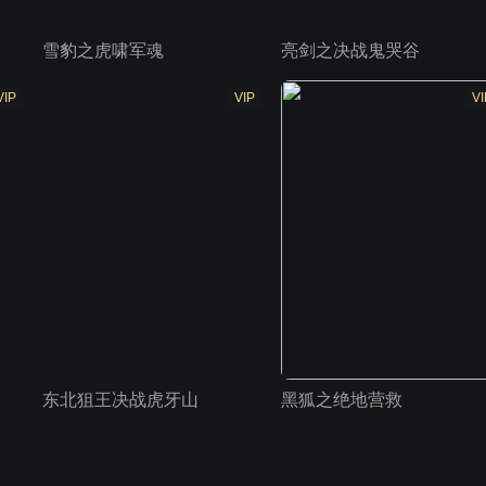
雪豹之虎啸军魂
亮剑之决战鬼哭谷
VIP
VIP
VI
东北狙王决战虎牙山
黑狐之绝地营救