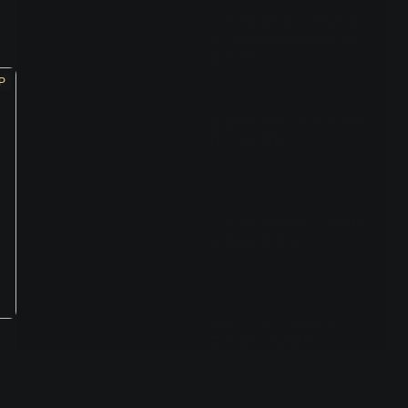
“京玺”组合热血出征为国而
战，以我血肉之躯筑民族安
康之未来
P
01:23
欧豪生日快乐！愿你岁岁无
忧，未来可期！
00:44
十年准备四年制作三次撤档
这部电影我哭瞎
00:26
催泪！百名壮士对战几十万
日本鬼子 太过惨烈
01:13