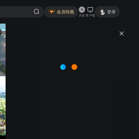
会员特惠
登录
历史
客户端
视频
讨论
224
八佰
简介
83.54
8.9分
7.5分
剧情
战争
历史
N刷指数
王千源 张译 姜武 黄志忠 | 淞沪会战末期，被称作“八百壮
士”的加强营，固守苏州河畔的四行仓库，阻击日军。
正片内容更精彩
首3月9.9元/月，成为会员畅快追更