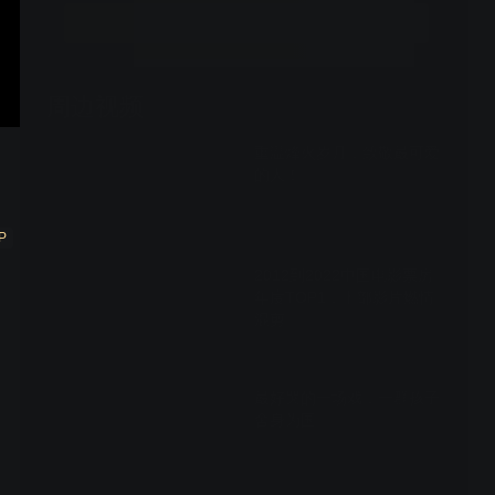
立即开通
周边视频
重温烽火岁月，致敬最可爱
的人！
01:44
P
2012到2022中国电影票房
年度TOP1，十部影片燃情
混剪
02:30
最好哭的一场戏，一群孩子
舍身为国
01:29