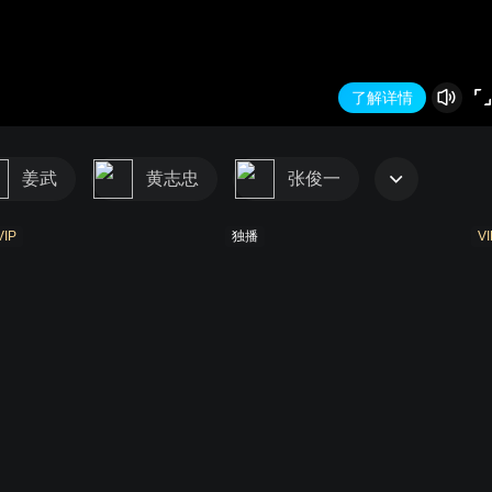
了解详情
姜武
黄志忠
张俊一
VIP
独播
VI