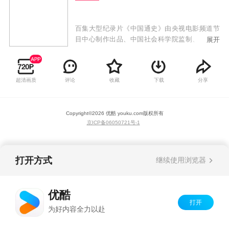
百集大型纪录片《中国通史》由央视电影频道节
目中心制作出品、中国社会科学院监制、中国社
展开
会科学院历史研究所组织撰稿并邀请国内多家重
点大学、专业机构的研究人员共同参与创作。这
部纪录片以丰富的视听手段再现中华文明浩瀚的
超清画质
评论
收藏
下载
分享
历史图景。除了对祖国大江南北进行实景拍摄
外，还将运用三维技术等视觉效果，丰富镜头语
言，更清晰、全面地讲述中国古代历史的发展过
Copyright©
2026
优酷 youku.com
版权所有
程，揭示历史发展规律，展现中华文明源远流长
京ICP备06050721号-1
的变迁。
打开方式
继续使用浏览器
优酷
打开
为好内容全力以赴