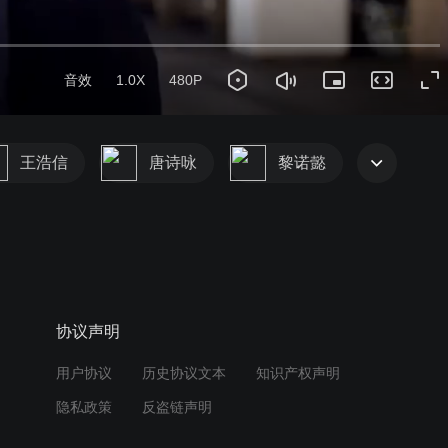
音效
1.0X
480P
王浩信
唐诗咏
黎诺懿
协议声明
用户协议
历史协议文本
知识产权声明
隐私政策
反盗链声明