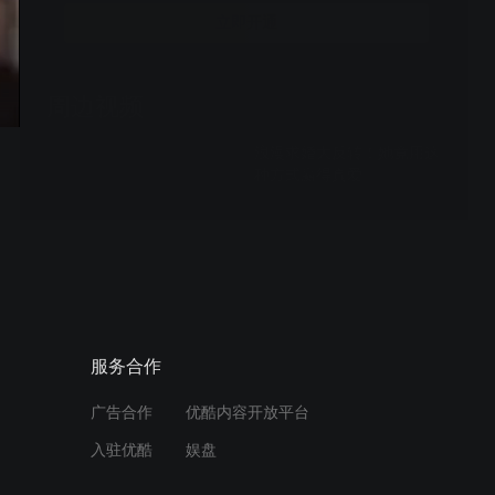
立即开通
周边视频
浪漫求婚大反转！她竟用这
种方式赢得真爱
02:10
凌敏职场大挑战：商场策略
与租户关系的完美平衡
03:11
服务合作
知名主播泰拉目睹抢婚风
广告合作
优酷内容开放平台
波，保持冷静不插手纷争
入驻优酷
娱盘
02:14