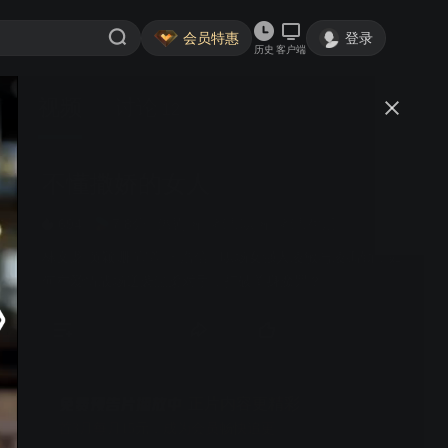
会员特惠
登录
历史
客户端
视频
讨论
12
不懂撒娇的女人
简介
694
7.8分
港剧场
都市职场
都市生活
林文龙 黄颖珊 宣萱 王浩信 | 职场女强人凌敏与凌禹勤，如
何在爱情战场逆袭温柔对手，打破单身魔咒？
正片内容更精彩
首3月每月15元，成为会员畅快追更