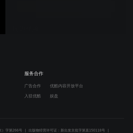
立即开通
周边视频
小沈阳爆笑来袭，再现经典
语录别太嘚瑟没啥用！
01:04
服务合作
赵本山意外遭掌掴，搞笑打
预告
劫大闹轮船
广告合作
优酷内容开放平台
01:55
入驻优酷
娱盘
这是一条有味道的视频，曾
预告
志伟绝世武功大脚印出击！
01:55
）字第266号
出版物经营许可证：新出发京批字第直150118号