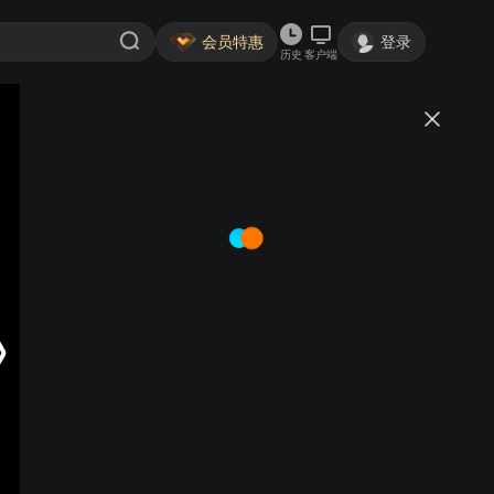
会员特惠
登录
历史
客户端
视频
讨论
2932
大笑江湖
简介
696
7.2分
东北喜剧
无厘头喜剧
小沈阳 林熙蕾 赵本山 曾志伟 | 修鞋小子误入江湖，意外救
下逃婚的皇族女子并获得绝世武功，却引来各方势力追
杀。
正片内容更精彩
首3月18元/月，成为会员畅快追更