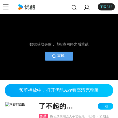
下载APP
数据获取失败，请检查网络之后重试
重试
预览播放中，打开优酷APP看高清完整版
了不起的匠人 第一季
+追
.
.
独播
微记录展现匠人手艺生活
8.6分
21期全