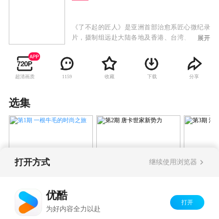
《了不起的匠人》是亚洲首部治愈系匠心微纪录
片，摄制组远赴大陆各地及香港、台湾、日本等
展开
亚洲地区，将镜头对准极具匠心的20位亚洲匠人
的手艺生活，用微纪录的形式展现精妙的20件器
物及各地的人文风情。“全民女神”林志玲也将加
超清画质
收藏
下载
分享
1159
盟《了不起的匠人》节目，除了担任分享人，还
将把20位匠人的故事，用声音为他们刻画记录并
和网友分享。具有标志性嗓音的林志玲和纪录片
选集
的跨界混搭，也将带来出其不意的视听感受。
2016-06-21
2016-06-24
打开方式
继续使用浏览器
第1期 一根牛毛的时尚之旅
第2期 唐卡世家新势力
第3期 
魂
优酷
打开
Copyright©
2026
优酷 youku.com
版权所有
为好内容全力以赴
京ICP备06050721号-1