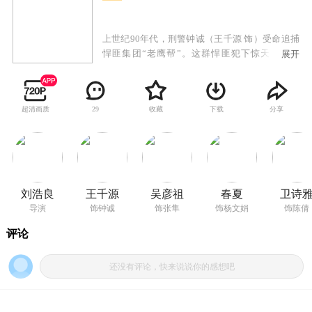
上世纪90年代，刑警钟诚（王千源 饰）受命追捕
悍匪集团“老鹰帮”。这群悍匪犯下惊天连环劫
展开
案，训练有素且纪律严明，首领张隼（吴彦祖
饰）更屡次恶意挑衅，矛头直指钟诚。为将“老鹰
帮”捉拿归案，钟诚带领刑警小队咬死不放，誓与
超清画质
收藏
下载
分享
29
恶势力斗争到底。数年间，警匪上演了一次次紧
张刺激的较量，悍匪愈加猖獗，警方步步逼近，
双方展开殊死对决。
刘浩良
王千源
吴彦祖
春夏
卫诗
导演
饰钟诚
饰张隼
饰杨文娟
饰陈倩