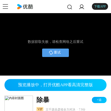
下载APP
数据获取失败，请检查网络之后重试
重试
预览播放中，打开优酷APP看高清完整版
除暴
+追
.
VIP
王千源吴彦祖全力对决
7.9分