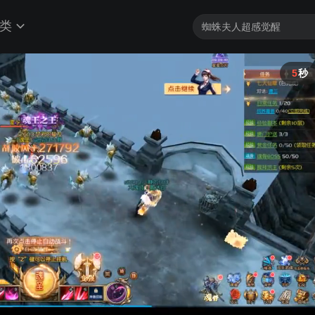
类
5
秒
，视频稍后可正常观看
，请优先检查您的网络状态
件，卸载或关闭后可恢复正常观看状态