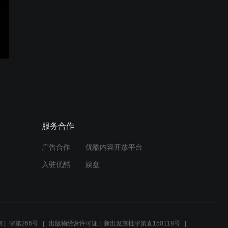
Welcome to the 25th
International Conference
on Environmental
Indicators
为爱插上翅膀
服务合作
广告合作
优酷内容开放平台
入驻优酷
娱盘
）字第266号
出版物经营许可证：新出发京批字第直150118号