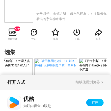
奇异科学、未解之谜、超自然现象，关注我带你
看浩瀚宇宙神奇事件
超清画质
评论
收藏
下载
分享
选集
打开方式
继续使用浏览器
《麦田怪圈之谜》：它到底
星人解密》：外星
《平行宇宙》：
传递什么神秘信息？麦田圈
的存在吗？英国发
可能会有两个甚
真相
优酷
星人尸体？
自己，只是你不
打开
Copyright©
2026
优酷 youku.com
版权所有
为好内容全力以赴
京ICP备06050721号-1