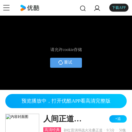
下载APP
请允许cookie存储
重试
预览播放中，打开优酷APP看高清完整版
人间正道是沧桑
+追
.
.
高清经典
孙红雷演绎战火沧桑正道
9.5分
50集