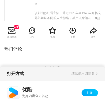
全
该剧由孙红雷主演，通过1925年至1949年间杨氏
兄弟姐妹不同的人生脉络，融个人命运与国家、
展开
民族的命运于一体，将重大主题与生动的人物、
丰富的故事巧妙相融，集中展现了从黄埔时期的
国共合作到共产党战胜国民党、国民党退逃台湾
超清画质
收藏
下载
分享
270
这一历史时期波澜壮阔的政治历史画卷。生动再
现了共产党顺应时代潮流，取代国民党，建立新
中国的必然历史命运。
热门评论
暂无评论
打开方式
继续使用浏览器
Copyright©
2026
优酷 youku.com
版权所有
优酷
京ICP备06050721号-1
打开
为好内容全力以赴