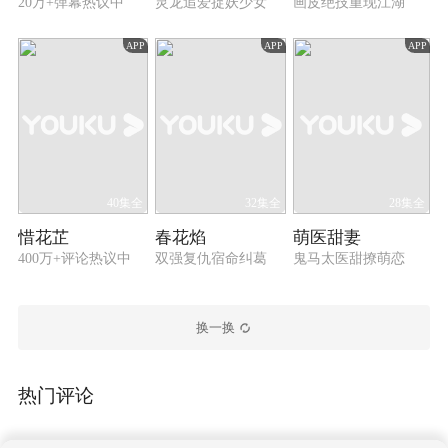
20万+弹幕热议中
灵龙追爱捉妖少女
画皮绝技重现江湖
APP
APP
APP
40集全
32集全
28集全
惜花芷
春花焰
萌医甜妻
400万+评论热议中
双强复仇宿命纠葛
鬼马太医甜撩萌恋
换一换
热门评论