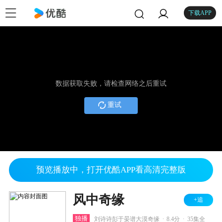
下载APP
数据获取失败，请检查网络之后重试
重试
预览播放中，打开优酷APP看高清完整版
风中奇缘
+追
.
.
独播
刘诗诗彭于晏谱大漠奇缘
8.4分
35集全