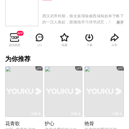
西汉武帝时期，狼女孩瑾瑜被西域匈奴单于帐下
的一汉人救起，跟随他学习诗书武艺，并与单于
展开
的王子们一起长大。匈奴一场政变，小瑾瑜被迫
来到长安，路上先后遇到温文尔雅的莫循和英姿
勃发的卫无忌，一场爱情故事拉开帷幕。随着瑾
超清画质
收藏
下载
分享
212
瑜与他们的一次次偶遇和不得不遇，所有幕后纠
结跃然纸上。有情窦初开的初恋之怀，有畅快淋
为你推荐
漓的爱情长歌，更有宫廷斗争的漩涡搅扰，谁能
最终抱得美人归。
APP
APP
APP
36集全
40集全
54集全
花青歌
护心
艳骨