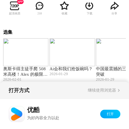
超清画质
收藏
下载
分享
218
选集
04:21
04:29
奥斯卡得主徒手爬 508
Ai会和我们抢饭碗吗？
中国最震撼的三
2026-01-29
米高楼！Alex 的极限人
突破
2026-02-01
2026-01-29
生太炸
打开方式
继续使用浏览器
Copyright©
2026
优酷 youku.com
版权所有
京ICP备06050721号-1
优酷
打开
为好内容全力以赴