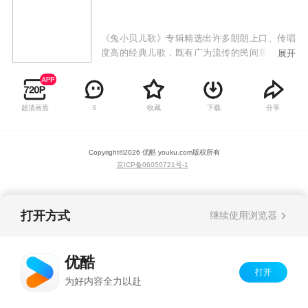
《兔小贝儿歌》专辑精选出许多朗朗上口、传唱
度高的经典儿歌，既有广为流传的民间童谣，也
展开
有极具时代感的原创歌曲，以兔小贝、兔小美等
可爱的卡通形象，通过小歌手们童稚的嗓音为大
家带来全新的儿歌世界。《兔小贝儿歌》专辑符
超清画质
收藏
下载
分享
6
合当代审美、时代潮流的高品质儿歌动画，韵律
轻快活泼的曲调，生动有趣易跟唱的歌词，欢唱
出少年儿童健康向上的精神风貌，让儿童感受到
Copyright©
2026
优酷 youku.com
版权所有
欢乐的音乐氛围，还能从歌曲中学习语言，培养
京ICP备06050721号-1
美感，启发益智，增长见识。
打开方式
继续使用浏览器
优酷
打开
为好内容全力以赴