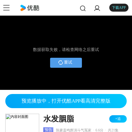
下载APP
数据获取失败，请检查网络之后重试
重试
预览播放中，打开优酷APP看高清完整版
水发胭脂
+追
.
.
预告
陈豪盖鸣辉演斗气冤家
6.6分
共21集