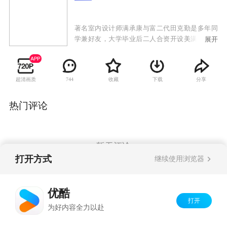
著名室内设计师满承康与富二代田克勤是多年同
学兼好友，大学毕业后二人合资开设美满室内设
展开
计公司，田克勤要求满承康亲自替他的一位上海
朋友金先生的寓所做设计。满承康得悉田克勤收
购了名牌时装Mamamiya，认为田克勤是为了追求
超清画质
收藏
下载
分享
744
该店的区域经理。晋丰泰集团老板田锦富是田克
勤的父亲，他认为儿子交的都是损友，唯独对满
承康另眼相看。田克勤对入职两个多月的初级设
热门评论
计师马一鸣的设计极为不满，满承康替马一鸣说
好话。但是马一鸣的设计还是遭到客户的投诉，
满承康检阅设计图后，决定将马一鸣的试用期延
长。
暂无评论
打开方式
继续使用浏览器
Copyright©
2026
优酷 youku.com
版权所有
优酷
京ICP备06050721号-1
打开
为好内容全力以赴