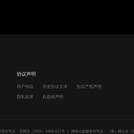
协议声明
用户协议
历史协议文本
知识产权声明
隐私政策
反盗链声明
营许可证：京网文（2024）0368-017号
网络出版服务许可证：（署）网出证（京