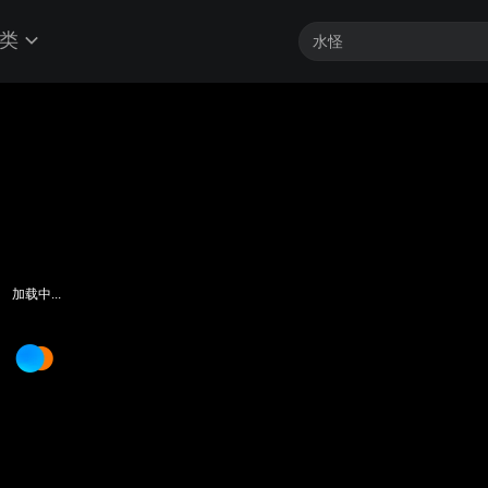
类
加载中...