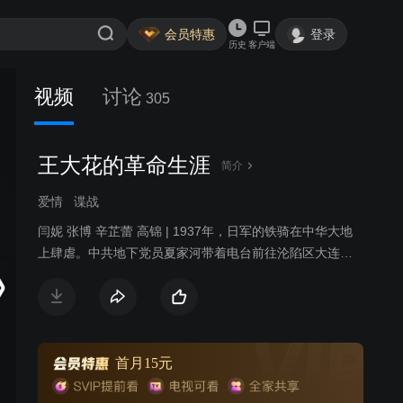
会员特惠
登录
历史
客户端
视频
讨论
305
王大花的革命生涯
简介
爱情
谍战
闫妮 张博 辛芷蕾 高锦 | 1937年，日军的铁骑在中华大地
上肆虐。中共地下党员夏家河带着电台前往沦陷区大连，
赴交通站接头时，意外碰见当年的初恋女友王大花，王大
花的丈夫唐全礼误以为两人旧情复燃，打乱了夏家河的计
划，两人同时被捕入狱，入狱前夏家河将电台托付于王大
花。王大花倾其家产欲救出两人，但丈夫却蒙冤而死，得
救的只有夏家河。对夏家河抱有成见的王大花稀里糊涂将
首月15元
电台带至大连，引出重重危机，几经辗转终于成功交付共