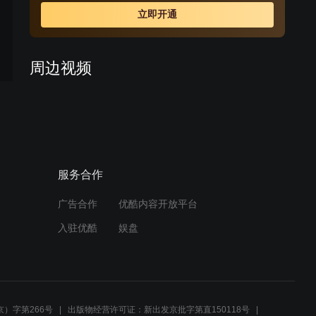
产党。王大花为谋生，在大连开起饭店，与夏家河所开的
立即开通
诊所共处一街，两人逐渐从冤家到相依相帮，历经磨难，
屡次完成革命任务，立下奇功。在夏家河的引导下，王大
花终于从一名普通的家庭妇女成长为一个坚定的共产主义
周边视频
战士。
黎紫涵孤身犯险未归，其他
几人着急担心
02:51
服务合作
【潜伏】01：张名义冒死传
递消息，余则成得知李海丰
叛逃
广告合作
优酷内容开放平台
02:52
入驻优酷
娱盘
吕青云为万重山报仇，支开
众人枪杀伍先明
02:30
）字第266号
出版物经营许可证：新出发京批字第直150118号