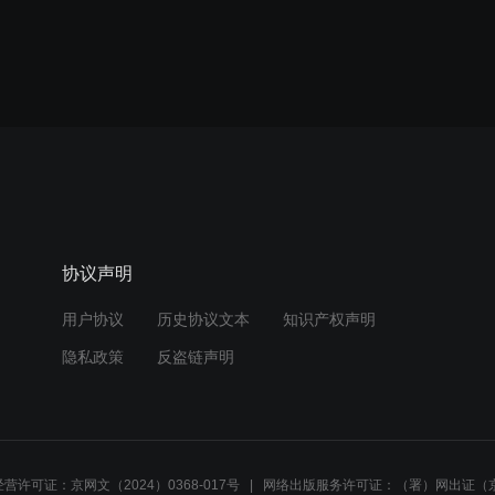
协议声明
用户协议
历史协议文本
知识产权声明
隐私政策
反盗链声明
营许可证：京网文（2024）0368-017号
网络出版服务许可证：（署）网出证（京