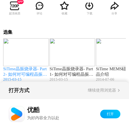
超清画质
评论
收藏
下载
分享
选集
2
06:48
03:20
SiTime晶振烧录器- Part
SiTime晶振烧录器- Part
SiTime MEMS
2- 如何对可编程晶振进
1- 如何对可编程晶振进
品介绍
2015-03-15
2015-03-15
2014-07-06
行现场编程
行现场编程
打开方式
继续使用浏览器
Copyright©
2026
优酷 youku.com
版权所有
京ICP备06050721号-1
优酷
打开
为好内容全力以赴