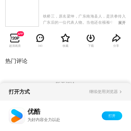
铁桥三，原名梁坤，广东南海县人，是洪拳传入
广东后的一位代表人物。当他还在襁褓中嘤嘤啼
展开
哭之时，尚不知自己的父辈正在经历一场生死斗
争，而一切都因为一纸隐藏着惊天秘密的佛光瓷
谱所引起，并且策划这次夺谱行动的正是铁桥三
超清画质
收藏
下载
分享
343
父亲梁根发的同门师弟孙腾蛟。然而，小人奸计
岂是那么容易得逞，梁根发深知灾祸面前必有牺
牲，关键时刻让妻子崔明秀带着还是婴儿的铁桥
热门评论
三和佛光瓷谱逃离现场，最终使自己的妻儿和佛
光瓷谱免于一难。数年之后，昔日的襁褓之婴已
然长成一个青春活力的小伙子，而江湖中觊觎佛
光瓷谱背后所隐藏的惊天秘密的各方势力也从未
暂无评论
停止过追踪他们母子二人的行踪。一场因为宝藏
打开方式
继续使用浏览器
之争的生死对决再度展开。
Copyright©
2026
优酷 youku.com
版权所有
优酷
京ICP备06050721号-1
打开
为好内容全力以赴