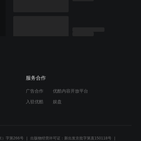
服务合作
广告合作
优酷内容开放平台
入驻优酷
娱盘
）字第266号
出版物经营许可证：新出发京批字第直150118号