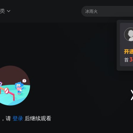
类
3
首
因，请
登录
后继续观看