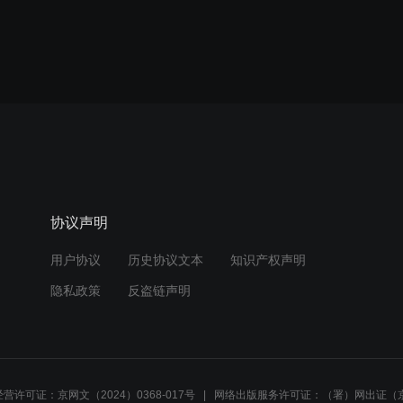
协议声明
用户协议
历史协议文本
知识产权声明
隐私政策
反盗链声明
营许可证：京网文（2024）0368-017号
网络出版服务许可证：（署）网出证（京